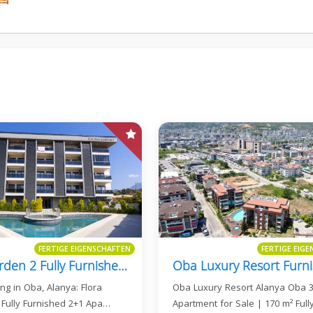
FERTIGE EIGENSCHAFTEN
FERTIGE EIG
Flora Garden 2 Fully Furnished 2+1 Apartment
ng in Oba, Alanya: Flora
Oba Luxury Resort Alanya Oba 
 Fully Furnished 2+1 Apa…
Apartment for Sale | 170 m² Full