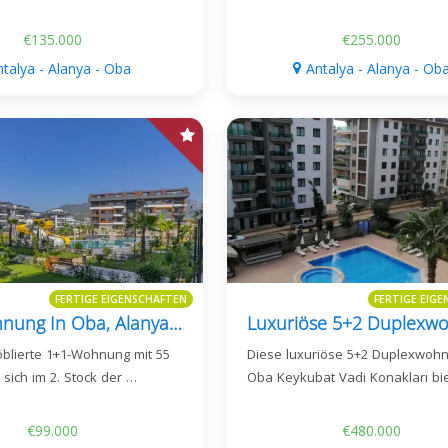
€135.000
€255.000
ntalya - Alanya - Oba
Antalya - Alanya - Ob
FERTIGE EIGENSCHAFTEN
FERTIGE EIG
1+1-Wohnung In Oba, Alanya – Kavi Dreams, 55 M²
blierte 1+1-Wohnung mit 55
Diese luxuriöse 5+2 Duplexwohn
 sich im 2. Stock der …
Oba Keykubat Vadi Konakları bi
€99.000
€480.000