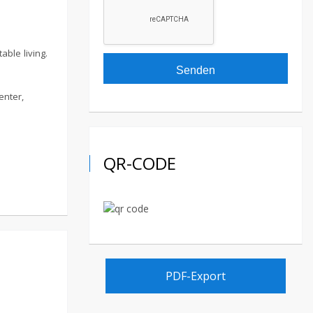
ble living.
enter,
QR-CODE
PDF-Export