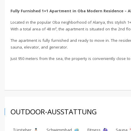
Fully Furnished 1+1 Apartment in Oba Modern Residence – A
Located in the popular Oba neighborhood of Alanya, this stylish 1+
With a total area of 48 m², the apartment is situated on the 2nd fl
The apartment is fully furnished and ready to move in. The residenc
sauna, elevator, and generator.
Just 950 meters from the sea, the property is conveniently close to 
OUTDOOR-AUSSTATTUNG
Türsteher
Schwimmbad
Fitness
Sauna