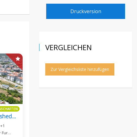
Druckversion
VERGLEICHEN
Zur Vergleichsliste hinzufügen
ENSCHAFTEN
Oba Luxury Resort Furnished 3+1 Apartment Eligible For Citizenship
3+1
y Fur…