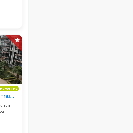
a
ENSCHAFTEN
Luxuriöse 5+2 Duplexwohnung Zum Verkauf In Oba Keykubat Vadi Konakları
ung in
ete…