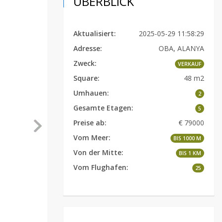
ÜBERBLICK
Aktualisiert:
2025-05-29 11:58:29
Adresse:
OBA, ALANYA
Zweck:
VERKAUF
Square:
48 m2
Umhauen:
2
Gesamte Etagen:
5
Preise ab:
€ 79000
Vom Meer:
BIS 1000 M
Von der Mitte:
BIS 1 KM
Vom Flughafen:
25