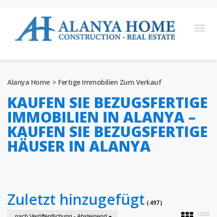
English
Turkish
Russian
German
Arabic
Alanya Home
Fertige Immobilien Zum Verkauf
Bosnian
French
Kazakh
Hebre
Persian
KAUFEN SIE BEZUGSFERTIGE
Ukrainian
IMMOBILIEN IN ALANYA –
KAUFEN SIE BEZUGSFERTIGE
PROJEKTE ZUM VERKAUF
HÄUSER IN ALANYA
FERTIGE IMMOBILIEN ZUM VERKAUF
GRUNDSTÜCK ZU VERKAUFEN
IMMOBILIEN IN ALANYA
Zuletzt hinzugefügt
( 497 )
nach Veröffentlichung - Absteigend