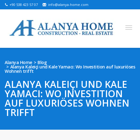
+90 538 423 57 07
info@alanya-home.com
English
Turkish
Russian
German
Arabic
Alanya Home
Blog
Alanya Kaleiçi und Kale Yamacı: Wo Investition auf luxuriöses
Bosnian
French
Kazakh
Hebre
Persian
Wohnen trifft
Ukrainian
ALANYA KALEIÇI UND KALE
YAMACI: WO INVESTITION
PROJEKTE ZUM VERKAUF
AUF LUXURIÖSES WOHNEN
FERTIGE IMMOBILIEN ZUM VERKAUF
TRIFFT
GRUNDSTÜCK ZU VERKAUFEN
IMMOBILIEN IN ALANYA