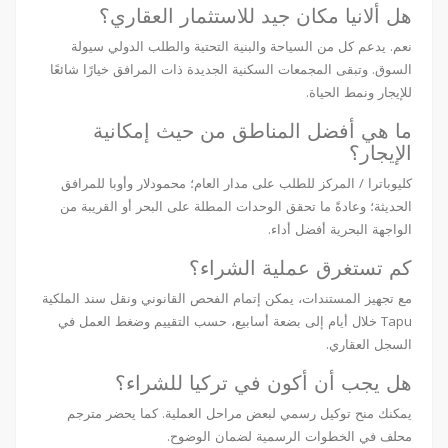
هل ألانيا مكان جيد للاستثمار العقاري؟
نعم. يدعم كل من السياحة والبنية التحتية والطلب الدولي سيولة
السوق. وتبقى المجمعات السكنية الجديدة ذات المرافق خيارًا شائعًا
للإيجار ونمط الحياة.
ما هي أفضل المناطق من حيث إمكانية
الإيجار؟
كليوباترا / المركز للطلب على مدار العام؛ محمودلار وأوبا للمرافق
الحديثة؛ وعادةً ما تحقق الوحدات المطلة على البحر أو القريبة من
الواجهة البحرية أفضل أداء.
كم تستغرق عملية الشراء؟
مع تجهيز المستندات، يمكن إتمام الفحص القانوني ونقل سند الملكية
Tapu خلال أيام إلى بضعة أسابيع، حسب التقييم وضغط العمل في
السجل العقاري.
هل يجب أن أكون في تركيا للشراء؟
يمكنك منح توكيل رسمي لبعض مراحل العملية. كما يحضر مترجم
محلف في الخطوات الرسمية لضمان الوضوح.