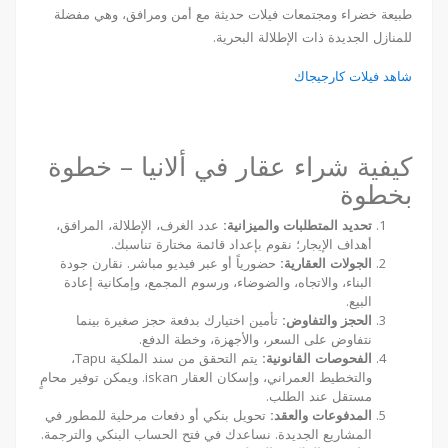
طبيعة خضراء ومجتمعات فيلات حديثة مع أمن ومرافق، وهي مفضلة
للمنازل الجديدة ذات الإطلالة البحرية.
شاهد فيلات كارجيجاك
كيفية شراء عقار في ألانيا – خطوة
بخطوة
تحديد المتطلبات والميزانية:
عدد الغرف، الإطلالة، المرافق،
أهداف الإيجار؛ نقوم بإعداد قائمة مختارة تناسبك.
الجولات العقارية:
حضورياً أو عبر فيديو مباشر. نقارن جودة
البناء، والاتجاه، والضوضاء، ورسوم المجمع، وإمكانية إعادة
البيع.
الحجز والتفاوض:
تأمين اختيارك بدفعة حجز صغيرة بينما
نتفاوض على السعر، والأجهزة، وخطة الدفع.
الفحوصات القانونية:
يتم التحقق من سند الملكية Tapu،
والتخطيط العمراني، وإسكان العقار iskan. ويمكن توفير محامٍ
مستقل عند الطلب.
المدفوعات والعقد:
تحويل بنكي أو دفعات مرحلية للمطور في
المشاريع الجديدة. نساعدك في فتح الحساب البنكي والترجمة.