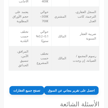
€400
الأجانب
السجل العقاري،
حوالي
يعتمد على
الترجمة، كاتب
المشتري
€300–
حجم الأوراق
العدل
€700
المطلوبة
حوالي
تختلف
ضريبة العقار
المالك
0.1–0.2%
حسب
السنوية
سنويًا
البلدية
المرافق،
تختلف
رسوم المجمع /
الأمن،
المالك
حسب
الصيانة، إن وجدت
تنسيق
المشروع
الحدائق
احصل على تقرير مجاني عن السوق
تصفح جميع العقارات
الأسئلة الشائعة