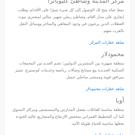
مركز المدينة وشاطئ كليوباترا
نمط حياة يتيح لك الوصول إلى كل شيء سيرًا على الأقدام، وطلب
إيجاري على مدار العام، وشاطئ رملي شهير. مثالي لمشتري بيوت
العطلات الذين يرغبون في وجود المقاهي والمتاجر ووسائل النقل
بالقرب منهم.
شاهد عقارات المركز
محمودلار
منطقة شهيرة بين المشترين الدوليين؛ تضم العديد من المجمعات
السكنية الجديدة مع مسابح وصالات رياضية وخدمات كونسيرج. تتميز
بمرافق قوية وممشى ساحلي جميل.
شاهد عقارات محمودلار
أوبا
منطقة مناسبة للعائلات بفضل المدارس والمستشفى ومراكز التسوق.
كما أن التخطيط العمراني منخفض الارتفاع والمشاريع عالية الجودة
يجعلها مناسبة للحياة طويلة الأمد.