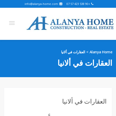
info@alanya-home.com
+90 538 423 57 07
Arabic
German
Russian
Turkish
English
Alanya Home
العقارات في ألانيا
Hebrew
Kazakh
French
Bosnian
Persian
العقارات في ألانيا
Ukrainian
مشاريع للبيع
عقارات جاهزة للبيع
أرض للبيع
العقارات في ألانيا
العقارات في ألانيا