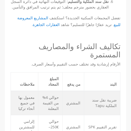
نقل سند الملكية والتسليم:
التوقيعات النهائية في دائرة السجل
العقاري بحضور مترجم محلف؛ ثم يتم ترتيب المرافق والتأمين.
تفضل المجمعات السكنية الجديدة؟ استكشف
المشاريع المعروضة
للبيع
. تريد عقارًا جاهزًا للتسليم؟ شاهد
العقارات الجاهزة
.
تكاليف الشراء والمصاريف
المستمرة
الأرقام إرشادية وقد تختلف حسب التقييم وأسعار الصرف.
المبلغ
البند
من يدفع
المعتاد
ملاحظات
حوالي 4%
معمول بها
ضريبة نقل سند
المشتري
من القيمة
في جميع
الملكية Tapu
المعلنة
أنحاء تركيا
حوالي
إلزامي
تقرير التقييم SPK
المشتري
€250–
للمشترين