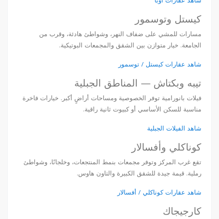
شاهد عقارات أوبا
كيستل وتوسمور
مسارات للمشي على ضفاف النهر، وشواطئ هادئة، وقرب من
الجامعة. خيار متوازن بين الشقق والمجمعات البوتيكية.
شاهد عقارات كيستل / توسمور
تيبه وبكتاش — المناطق الجبلية
فيلات بانورامية توفر الخصوصية ومساحات أراضٍ أكبر. خيارات فاخرة
مناسبة للسكن الأساسي أو كبيوت ثانية راقية.
شاهد الفيلات الجبلية
كوناكلي وأفسالار
تقع غرب المركز وتوفر مجمعات بنمط المنتجعات، وخلجانًا، وشواطئ
رملية. قيمة جيدة للشقق الكبيرة والتاون هاوس.
شاهد عقارات كوناكلي / أفسالار
كارجيجاك