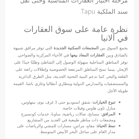
مرحلة اختيار العقارات المناسبة وحتى نقل
سند الملكية Tapu.
نظرة عامة على سوق العقارات
في ألانيا
يجمع السوق بين
المجمعات السكنية الجديدة
التي توفر مرافق شبيهة
بالفنادق وبين
العقارات المعاد بيعها
في الأحياء المركزية والضواحي.
توفر المناطق الساحلية سهولة الوصول إلى الشاطئ وطلبًا جيدًا على
الإيجار، بينما تمنح المناطق المرتفعة الخصوصية وإطلالات رائعة على
القلعة والبحر. كما تدعم البنية التحتية الحديثة، مثل الطرق الدائرية
والمستشفيات والمدارس الدولية ومطاري أنطاليا وغازي باشا، القيمة
طويلة الأجل.
تنوع الخيارات:
شقق استوديو حتى 3 غرف نوم، بنتهاوس،
منازل تاون هاوس وفيلات خاصة.
المرافق:
مسابح، صالات رياضية، ساونا، خدمات كونسيرج
ومجمعات ذات مناظر طبيعية في العديد من المشاريع.
نمط الحياة:
مقاهٍ، مراسٍ، مسارات للمشي والرياضات على
مدار العام على ساحل البحر الأبيض المتوسط.