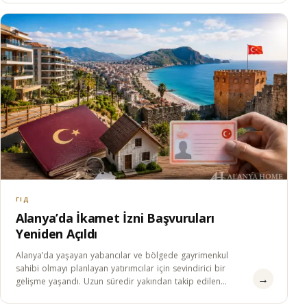
ГІД
Alanya’da İkamet İzni Başvuruları
Yeniden Açıldı
Alanya’da yaşayan yabancılar ve bölgede gayrimenkul
sahibi olmayı planlayan yatırımcılar için sevindirici bir
→
gelişme yaşandı. Uzun süredir yakından takip edilen
ikamet izni…