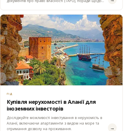
документів про право власності (TAPU), поради щодо
огляду нерухомості,…
ГІД
Купівля нерухомості в Аланії для
іноземних інвесторів
Досліджуйте можливості інвестування в нерухомість в
Аланії, включаючи апартаменти з видом на море та
→
отримання дозволу на проживання.