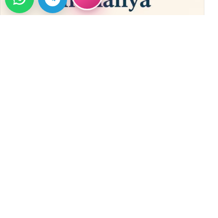
VODIČ
Alanya Home Nekretnine: 12 Godina
Pouzdane Usluge u Alanji
Discover Alanya Home Real Estate with 12+ years of
trusted service. Buy, sell, rent, or invest in Alanya
→
properties safely and professionally.