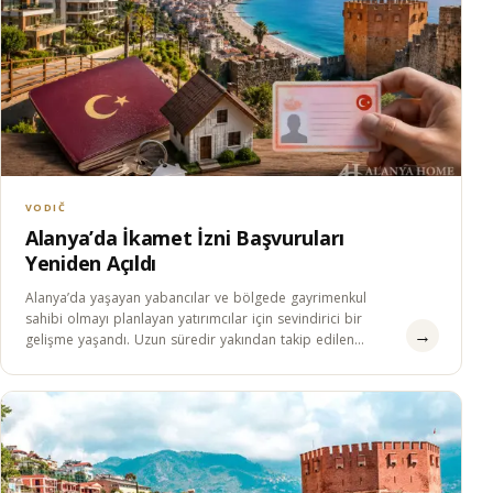
VODIČ
Alanya’da İkamet İzni Başvuruları
Yeniden Açıldı
Alanya’da yaşayan yabancılar ve bölgede gayrimenkul
sahibi olmayı planlayan yatırımcılar için sevindirici bir
→
gelişme yaşandı. Uzun süredir yakından takip edilen
ikamet izni…