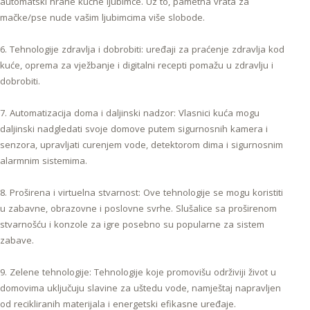
automatski hrane kućne ljubimce. Uz to, pametna vrata za
mačke/pse nude vašim ljubimcima više slobode.
6. Tehnologije zdravlja i dobrobiti: uređaji za praćenje zdravlja kod
kuće, oprema za vježbanje i digitalni recepti pomažu u zdravlju i
dobrobiti.
7. Automatizacija doma i daljinski nadzor: Vlasnici kuća mogu
daljinski nadgledati svoje domove putem sigurnosnih kamera i
senzora, upravljati curenjem vode, detektorom dima i sigurnosnim
alarmnim sistemima.
8. Proširena i virtuelna stvarnost: Ove tehnologije se mogu koristiti
u zabavne, obrazovne i poslovne svrhe. Slušalice sa proširenom
stvarnošću i konzole za igre posebno su popularne za sistem
zabave.
9. Zelene tehnologije: Tehnologije koje promovišu održiviji život u
domovima uključuju slavine za uštedu vode, namještaj napravljen
od recikliranih materijala i energetski efikasne uređaje.