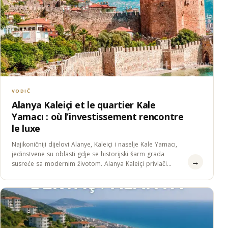
VODIČ
Alanya Kaleiçi et le quartier Kale
Yamacı : où l’investissement rencontre
le luxe
Najikoničniji dijelovi Alanye, Kaleiçi i naselje Kale Yamacı,
jedinstvene su oblasti gdje se historijski šarm grada
→
susreće sa modernim životom. Alanya Kaleiçi privlači
pažnju…