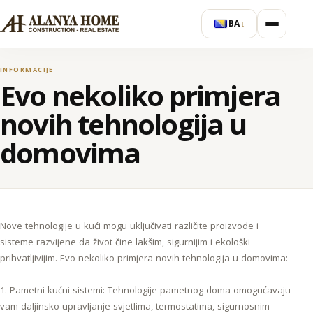
BA
↓
INFORMACIJE
Evo nekoliko primjera
novih tehnologija u
domovima
Nove tehnologije u kući mogu uključivati različite proizvode i
sisteme razvijene da život čine lakšim, sigurnijim i ekološki
prihvatljivijim. Evo nekoliko primjera novih tehnologija u domovima:
1. Pametni kućni sistemi: Tehnologije pametnog doma omogućavaju
vam daljinsko upravljanje svjetlima, termostatima, sigurnosnim