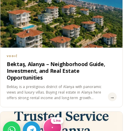
VODIČ
Bektaş, Alanya – Neighborhood Guide,
Investment, and Real Estate
Opportunities
Bektaş is a prestigious district of Alanya with panoramic
views and luxury villas. Buying real estate in Alanya here
→
offers strong rental income and long-term growth
potential.
Lina