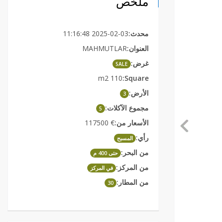
ملخص
2025-02-03 11:16:48
محدث:
MAHMUTLAR
العنوان:
غرض:
SALE
110 m2
Square:
الأرض:
3
مجموع الآكلات:
5
€ 117500
الأسعار من:
رأي:
المسبح
من البحر:
حتى 400 م
من المركز:
في المركز
من المطار:
30