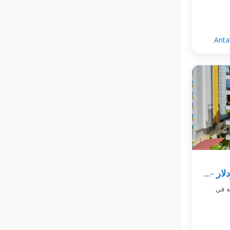
Anta
شقة فسيحة 3+1 في محمودلار - مجمع فيفاموس 4
عة 3+1 الواقعة في