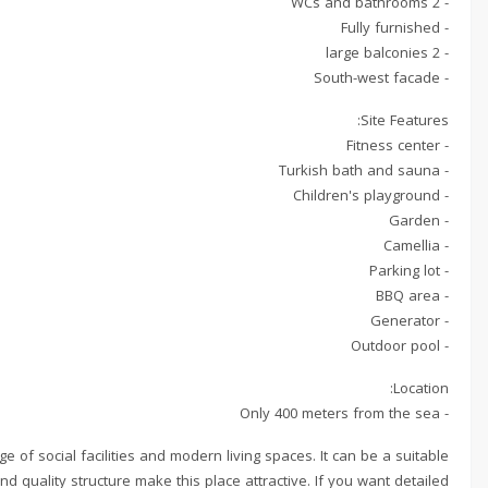
- 2 WCs and bathrooms
- Fully furnished
- 2 large balconies
- South-west facade
Site Features:
- Fitness center
- Turkish bath and sauna
- Children's playground
- Garden
- Camellia
- Parking lot
- BBQ area
- Generator
- Outdoor pool
Location:
- Only 400 meters from the sea
e of social facilities and modern living spaces. It can be a suitable
nd quality structure make this place attractive. If you want detailed