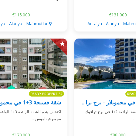
€115.000
€131.000
lya - Alanya - Mahmutlar
Antalya - Alanya - Mahm
READY PROPERTIES
READ
شقة 2+1 في محموتلار - برج ترافوك
تقدم هذه الشقة الرائعة 2+1 في برج ترافوك
اكتشف هذه الشقة الرائ
ر
مجمع فيفاموس…
€170.000
€88.000