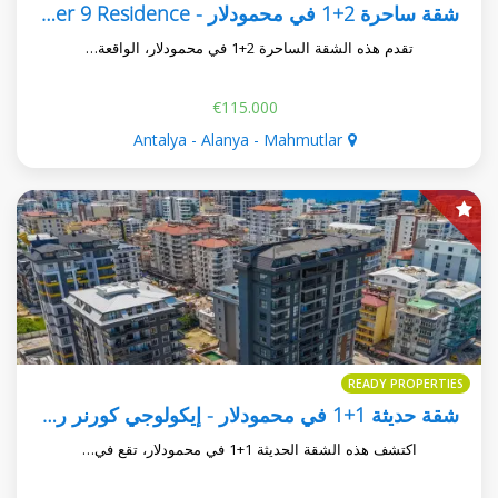
شقة ساحرة 2+1 في محمودلار - Cebeciler 9 Residence
تقدم هذه الشقة الساحرة 2+1 في محمودلار، الواقعة…
€115.000
Antalya - Alanya - Mahmutlar
READY PROPERTIES
شقة حديثة 1+1 في محمودلار - إيكولوجي كورنر ريزيدنس
اكتشف هذه الشقة الحديثة 1+1 في محمودلار، تقع في…