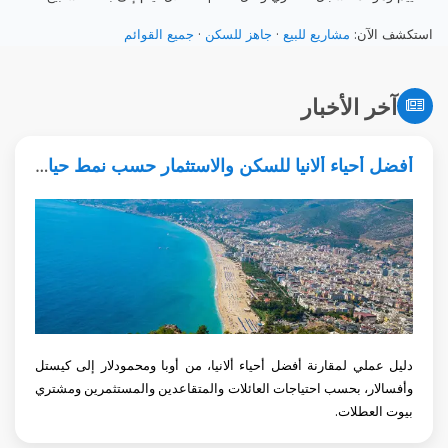
استكشف الآن:
مشاريع للبيع
·
جاهز للسكن
·
جميع القوائم
آخر الأخبار
أفضل أحياء ألانيا للسكن والاستثمار حسب نمط حياتك
دليل عملي لمقارنة أفضل أحياء ألانيا، من أوبا ومحمودلار إلى كيستل
وأفسالار، بحسب احتياجات العائلات والمتقاعدين والمستثمرين ومشتري
بيوت العطلات.