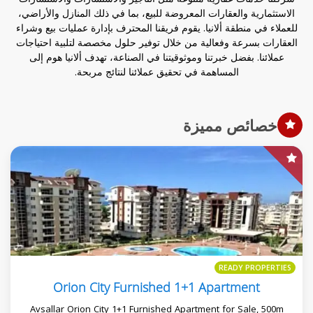
الاستثمارية والعقارات المعروضة للبيع، بما في ذلك المنازل والأراضي،
للعملاء في منطقة ألانيا. يقوم فريقنا المحترف بإدارة عمليات بيع وشراء
العقارات بسرعة وفعالية من خلال توفير حلول مخصصة لتلبية احتياجات
عملائنا. بفضل خبرتنا وموثوقيتنا في الصناعة، تهدف ألانيا هوم إلى
المساهمة في تحقيق عملائنا لنتائج مربحة.
خصائص مميزة
READY PROPERTIES
Orion City Furnished 1+1 Apartment
Avsallar Orion City 1+1 Furnished Apartment for Sale, 500m