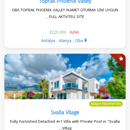
Toprak Phoenix Valley
OBA TOPRAK PHOENIX VALLEY İKAMET OTURMA İZNİ UYGUN
FULL AKTVİTELİ SİTE…
€220.000
€250
Antalya - Alanya - Oba
READY PROPERTIES
Svalla Vilage
Fully Furnished Detached 4+1 Villa with Private Pool in "Svalla
Villag…