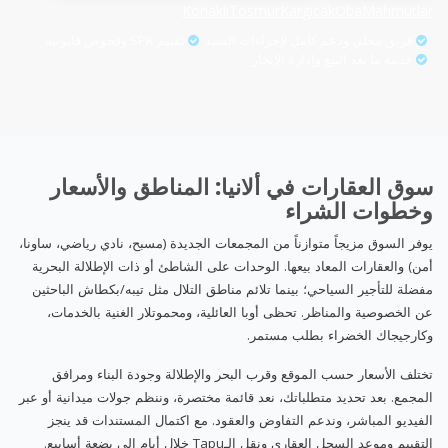
Konaklı
Tosmur
Kargıcak
Oba
Mahmutlar
فريق محلي ودعم كامل لإجراءات السند
تقييم SPK وفحوص قانونية
خدمة ما بعد البيع وإدارة الإيجار
سوق العقارات في ألانيا: المناطق والأسعار
وخطوات الشراء
يوفر السوق مزيجاً متوازناً من المجمعات الجديدة (مسبح، نادي رياضي، ساونا،
أمن) والعقارات المعاد بيعها. الوحدات على الشاطئ أو ذات الإطلالة البحرية
مفضلة للتأجير السياحي؛ بينما تلائم مناطق التلال مثل تيبه/بكطاش الباحثين
عن الخصوصية والمناظر. تحظى أوبا العائلية، ومحموتلار الغنية بالخدمات،
وكارجيجاك الخضراء بطلب مستمر.
تختلف الأسعار حسب الموقع وقرب البحر والإطلالة وجودة البناء ومرافق
المجمع. بعد تحديد متطلباتك، نعد قائمة مختصرة، وننظم جولات ميدانية أو عبر
الفيديو المباشر، وندعم التفاوض والعقود. مع اكتمال المستندات قد ينجز
التقييم وموعد السجل العقاري ونقل الـTapu خلال أيام إلى بضعة أسابيع.