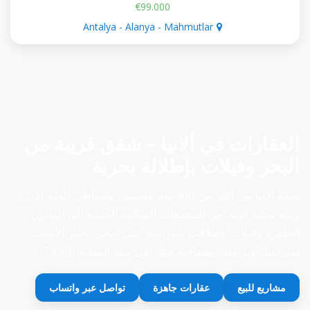
€99.000
Antalya - Alanya - Mahmutlar
العقارات في ألانيا – شقق قريبة من
البحر وفيلات بإطلالة بحرية
تجمع ألانيا بين أكثر من 300 يوم مشمس وشواطئ العلم الأزرق
وبنية تحتية قوية. من المجمعات السكنية الحديثة إلى المنازل
الجاهزة وفيلات بإطلالات بانورامية على البحر، نختار الأنسب
لميزانيتك ونرافقك بشفافية حتى نقل سند الملكية (Tapu).
مشاريع للبيع
عقارات جاهزة
تواصل عبر واتساب