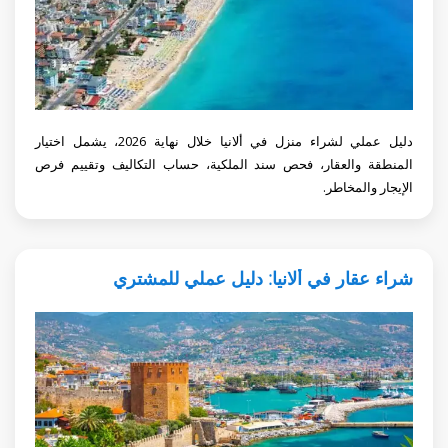
دليل عملي لشراء منزل في ألانيا خلال نهاية 2026، يشمل اختيار
المنطقة والعقار، فحص سند الملكية، حساب التكاليف وتقييم فرص
الإيجار والمخاطر.
شراء عقار في ألانيا: دليل عملي للمشتري