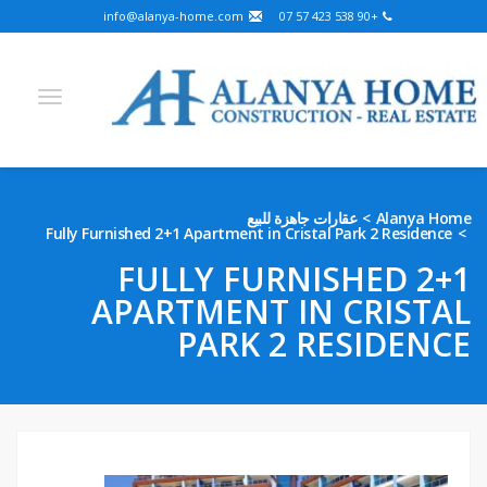
info@alanya-home.com
+90 538 423 57 07
Arabic
German
Russian
Turkish
English
عقارات جاهزة للبيع
Alanya Home
Fully Furnished 2+1 Apartment in Cristal Park 2 Residence
Hebrew
Kazakh
French
Bosnian
Persian
FULLY FURNISHED 2+1
Ukrainian
APARTMENT IN CRISTAL
مشاريع للبيع
PARK 2 RESIDENCE
عقارات جاهزة للبيع
أرض للبيع
العقارات في ألانيا