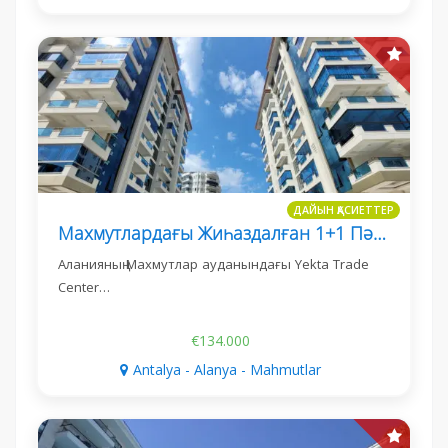
ДАЙЫН ҚАСИЕТТЕР
Махмутлардағы Жиһаздалған 1+1 Пәтер, Yekta Trade Center
Аланияның Махмутлар ауданындағы Yekta Trade
Center…
€134.000
Antalya - Alanya - Mahmutlar