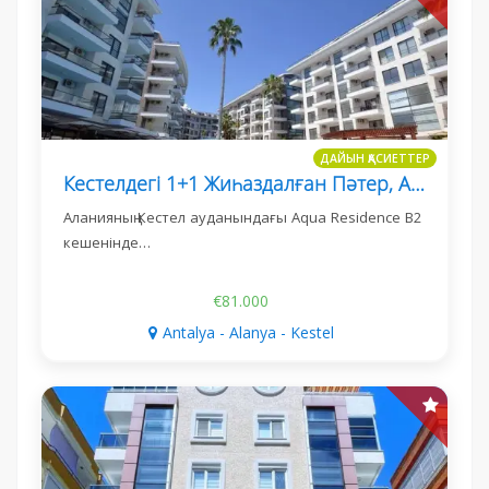
ДАЙЫН ҚАСИЕТТЕР
Кестелдегі 1+1 Жиһаздалған Пәтер, Aqua Residence B2
Аланияның Кестел ауданындағы Aqua Residence B2
кешенінде…
€81.000
Antalya - Alanya - Kestel