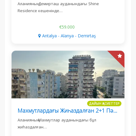
Аланияның Демирташ ауданындағы Shine
Residence кешенінде…
€59.000
Antalya - Alanya - Demirtaş
ДАЙЫН ҚАСИЕТТЕР
Махмутлардағы Жиһаздалған 2+1 Пәтер, Теңізге 500 М
Аланияның Махмутлар ауданындағы бұл
жиһаздалған…