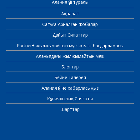
Алания үйі туралы
Ақпарат
Сатуға Арналған Жобалар
Дайын Сипаттар
Partner+ жылжымайтын мүлік желісі бағдарламасы
Аланьядағы жылжымайтын мүлік
Блогтар
Бейне Галерея
Алания үйіне хабарласыңыз
Құпиялылық Саясаты
Шарттар