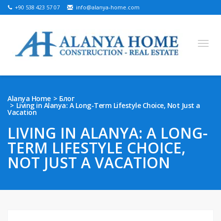
+90 538 423 57 07
info@alanya-home.com
English
Turkish
Russian
German
Arabic
Alanya Home
Блог
Living in Alanya: A Long-Term Lifestyle Choice, Not Just a
Bosnian
French
Kazakh
Hebre
Persian
Vacation
Ukrainian
LIVING IN ALANYA: A LONG-
TERM LIFESTYLE CHOICE,
САТУҒА АРНАЛҒАН ЖОБАЛАР
NOT JUST A VACATION
ДАЙЫН СИПАТТАР
ЖЕР ТЕЛІМІ САТЫЛАДЫ
АЛАНЬЯДАҒЫ ЖЫЛЖЫМАЙТЫН МҮЛІК