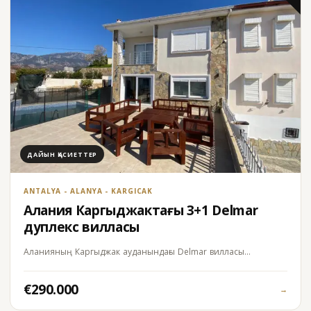
ДАЙЫН ҚАСИЕТТЕР
ANTALYA - ALANYA - KARGICAK
Алания Каргыджактағы 3+1 Delmar
дуплекс вилласы
Аланияның Каргыджак ауданындағы Delmar вилласы…
€290.000
→