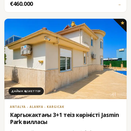
€460.000
→
ДАЙЫН ҚАСИЕТТЕР
ANTALYA - ALANYA - KARGICAK
Каргыжактағы 3+1 теңіз көріністі Jasmin
Park вилласы