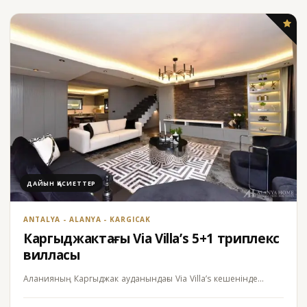
ДАЙЫН ҚАСИЕТТЕР
ANTALYA - ALANYA - KARGICAK
Каргыджактағы Via Villa’s 5+1 триплекс
вилласы
Аланияның Каргыджак ауданындағы Via Villa’s кешенінде…