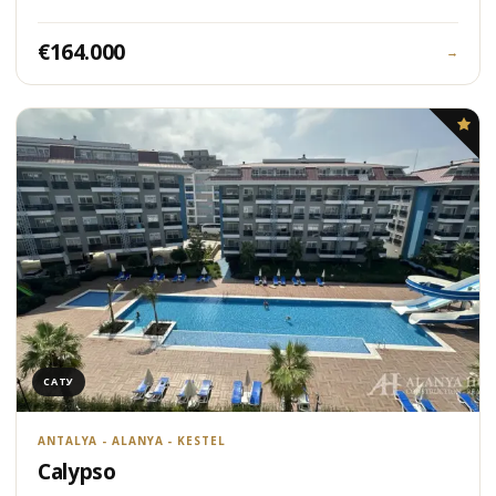
€164.000
→
САТУ
ANTALYA - ALANYA - KESTEL
Calypso