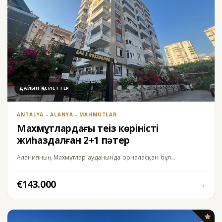
ДАЙЫН ҚАСИЕТТЕР
ANTALYA - ALANYA - MAHMUTLAR
Махмұтлардағы теңіз көріністі
жиһаздалған 2+1 пәтер
Аланияның Махмұтлар ауданында орналасқан бұл…
€143.000
→