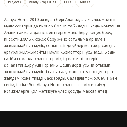
Projects
Ready Properties
Land
Guides
Alanya Home 2010 жылдан бері Аланиядағы жылжымайтын
мүлік секторында пионер болып табылады. Біздің компания
Алания аймағындағы клиенттерге жалға беру, кеңес беру,
инвестициялық кеңес беру және сатылымға арналған
жылжымайтын мүлік, соның ішінде үйлер мен жер сияқты
әртүрлі жылжымайтын мүлік қызметтерін ұсынады. Біздің
кәсіби команда клиенттеріміздің қажеттіліктерін
қанағаттандыру үшін арнайы шешімдерді ұсына отырып,
жылжымайтын мүлікті сатып алу және сату процестерін
жылдам және тиімді басқарады. Саладағы тәжірибеміз бен
сенімділігімізбен Alanya Home клиенттерімізге тиімді
нәтижелерге қол жеткізуге үлес қосуды мақсат етеді.