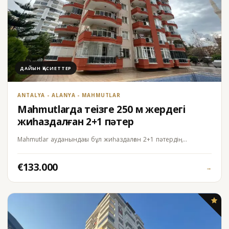
ДАЙЫН ҚАСИЕТТЕР
ANTALYA - ALANYA - MAHMUTLAR
Mahmutlarда теңізге 250 м жердегі
жиһаздалған 2+1 пәтер
Mahmutlar ауданындағы бұл жиһаздалған 2+1 пәтердің…
€133.000
→