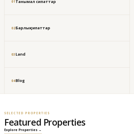
Танымал сипаттар
01
Барлық сипаттар
02
Land
03
Blog
04
SELECTED PROPERTIES
Featured Properties
Explore Properties →