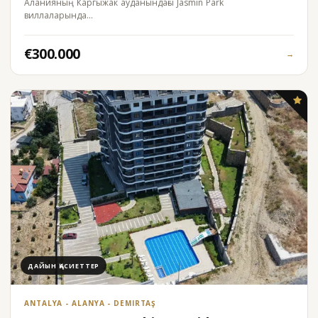
Аланияның Каргыжак ауданындағы Jasmin Park
виллаларында…
€300.000
→
ДАЙЫН ҚАСИЕТТЕР
ANTALYA - ALANYA - DEMIRTAŞ