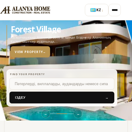
KZ
↓
Forest Village
Кызылчашехир Аланияда 2070 м ішінде Біздің жер Аланияның
Кызылчашехир ауданында,…
VIEW PROPERTY
→
FIND YOUR PROPERTY
Іздеу
ІЗДЕУ
→
←
→