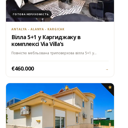
ГОТОВА НЕРУХОМІСТЬ
ANTALYA - ALANYA - KARGICAK
Вілла 5+1 у Каргиджаку в
комплексі Via Villa’s
Повністю мебльована триповерхова вілла 5+1 у…
€460.000
→