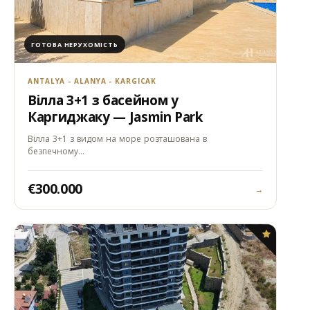
ГОТОВА НЕРУХОМІСТЬ
ANTALYA - ALANYA - KARGICAK
Вілла 3+1 з басейном у
Каргиджаку — Jasmin Park
Вілла 3+1 з видом на море розташована в
безпечному…
€300.000
→