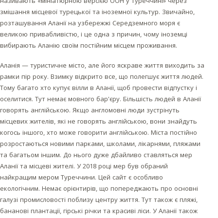
називають «мініатюрною версією ООН у Туреччині» через
змішання місцевої турецької та іноземної культур. Звичайно,
розташування Аланії на узбережжі Середземного моря є
великою привабливістю, і це одна з причин, чому іноземці
вибирають Аланію своїм постійним місцем проживання.
Аланія — туристичне місто, але його яскраве життя виходить за
рамки пір року. Взимку відкрито все, що полегшує життя людей.
Тому багато хто купує вілли в Аланії, щоб провести відпустку і
оселитися. Тут немає мовного бар'єру. Більшість людей в Аланії
говорять англійською. Якщо англомовні люди зустрінуть
місцевих жителів, які не говорять англійською, вони знайдуть
когось іншого, хто може говорити англійською. Міста постійно
розростаються новими парками, школами, лікарнями, пляжами
та багатьом іншим. До нього дуже дбайливо ставляться мер
Аланії та місцеві жителі. У 2018 році мер був обраний
найкращим мером Туреччини. Цей сайт є особливо
екологічним. Немає орієнтирів, що попереджають про основні
галузі промисловості поблизу центру життя. Тут також є пляжі,
бананові плантації, гірські річки та красиві ліси. У Аланії також