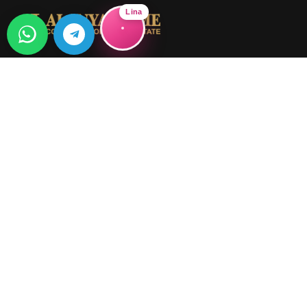
Lina
Alanya Home Construction & Real
Estate
Alanya Home Real Estate
Oba mah. Hacı Kadiroğlu cad. No: 17
Alanya / Antalya / Turkey
+90 538 423 57 07
info@alanya-home.com
МЕНЮ
Про Alanya Home
Інформація
Проекти Для Продажу