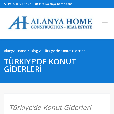
+90 538 423 57 07
info@alanya-home.com
English
Turkish
Russian
German
Arabic
Alanya Home
Blog
Türkiye’de Konut Giderleri
Bosnian
French
Kazakh
Hebre
Persian
TÜRKIYE’DE KONUT
Ukrainian
GIDERLERI
SATILIK PROJELER
HAZIR SATILIK MÜLKLER
SATILIK ARSA
Türkiye’de Konut Giderleri
ALANYA’DA EMLAK