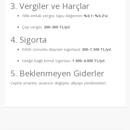
3. Vergiler ve Harçlar
Yıllık emlak vergisi: tapu değerinin
%0,1–%0,2’si
.
Çöp vergisi:
200–300 TL/yıl
.
4. Sigorta
DASK (zorunlu deprem sigortası):
300–1.500 TL/yıl
.
İsteğe bağlı konut sigortası:
1.000–4.000 TL/yıl
.
5. Beklenmeyen Giderler
Cephe onarımı, asansör değişimi, altyapı yenilemeleri.