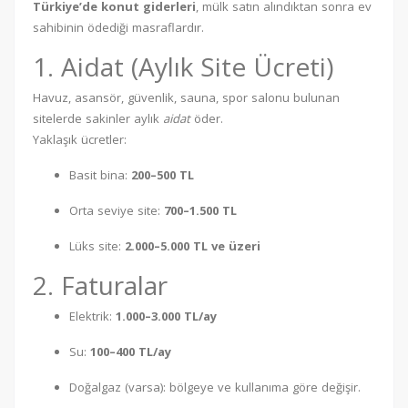
Türkiye’de konut giderleri
, mülk satın alındıktan sonra ev
sahibinin ödediği masraflardır.
1. Aidat (Aylık Site Ücreti)
Havuz, asansör, güvenlik, sauna, spor salonu bulunan
sitelerde sakinler aylık
aidat
öder.
Yaklaşık ücretler:
Basit bina:
200–500 TL
Orta seviye site:
700–1.500 TL
Lüks site:
2.000–5.000 TL ve üzeri
2. Faturalar
Elektrik:
1.000–3.000 TL/ay
Su:
100–400 TL/ay
Doğalgaz (varsa): bölgeye ve kullanıma göre değişir.