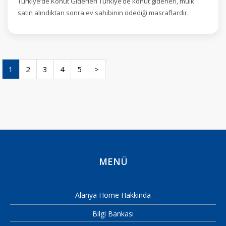
Türkiye’de Konut Giderleri Türkiye’de konut giderleri, mülk
satın alındıktan sonra ev sahibinin ödediği masraflardır.
1
2
3
4
5
>
MENÜ
Alanya Home Hakkında
Bilgi Bankası