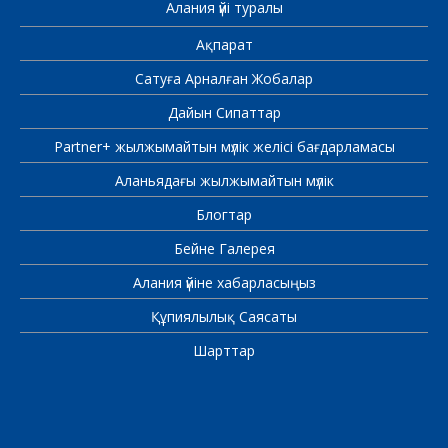
Алания үйі туралы
Ақпарат
Сатуға Арналған Жобалар
Дайын Сипаттар
Partner+ жылжымайтын мүлік желісі бағдарламасы
Аланьядағы жылжымайтын мүлік
Блогтар
Бейне Галерея
Алания үйіне хабарласыңыз
Құпиялылық Саясаты
Шарттар