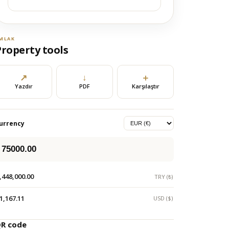
MLAK
Property tools
↗
↓
＋
Yazdır
PDF
Karşılaştır
urrency
,448,000.00
TRY (₺)
1,167.11
USD ($)
R code