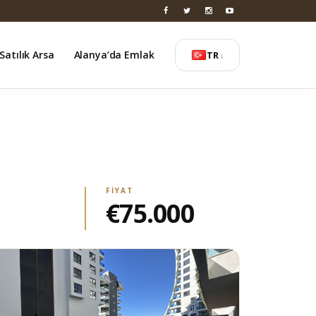
Satılık Arsa
Alanya’da Emlak
TR
↓
FIYAT
€75.000