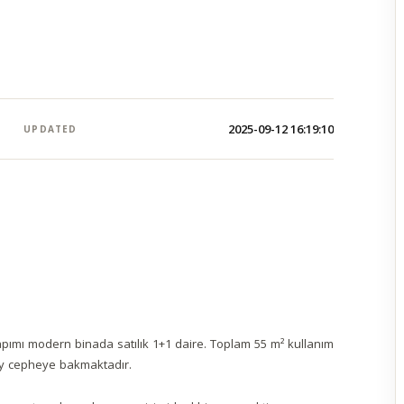
2025-09-12 16:19:10
UPDATED
ımı modern binada satılık 1+1 daire. Toplam 55 m² kullanım
ney cepheye bakmaktadır.