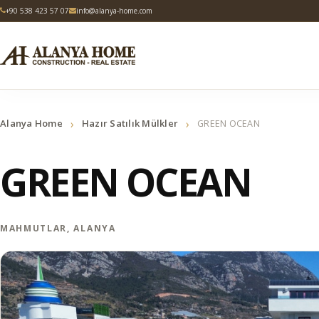
+90 538 423 57 07
info@alanya-home.com
›
›
Alanya Home
Hazır Satılık Mülkler
GREEN OCEAN
GREEN OCEAN
MAHMUTLAR, ALANYA