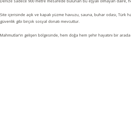
Denize sadece 900 metre mesafede bulunan bu eşyalı olmayan daire, hem
Site içerisinde açık ve kapalı yüzme havuzu, sauna, buhar odası, Türk h
güvenlik gibi birçok sosyal donatı mevcuttur.
Mahmutlar’ın gelişen bölgesinde, hem doğa hem şehir hayatını bir arada