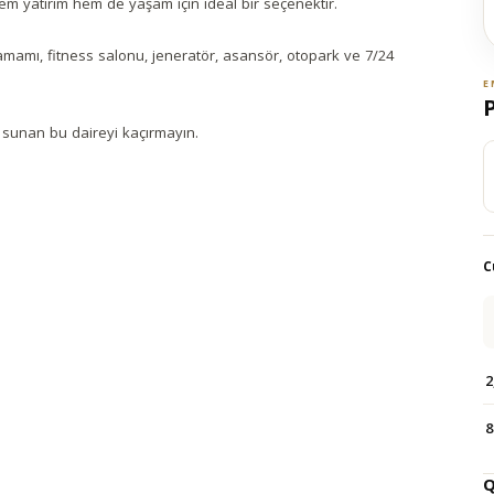
 yatırım hem de yaşam için ideal bir seçenektir.
amamı, fitness salonu, jeneratör, asansör, otopark ve 7/24
E
 sunan bu daireyi kaçırmayın.
C
2
8
Q