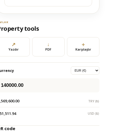
MLAK
Property tools
↗
↓
＋
Yazdır
PDF
Karşılaştır
urrency
,569,600.00
TRY (₺)
51,511.94
USD ($)
R code