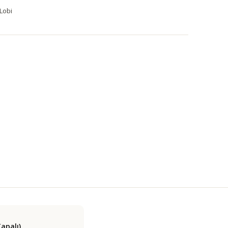
Lobi
apalı)