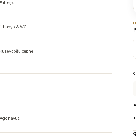
Full eşyalı
E
1 banyo & WC
Kuzeydoğu cephe
C
4
1
Açık havuz
Q