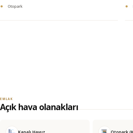
Otopark
EMLAK
Açık hava olanakları
Kapalı Havuz
Otopark (K