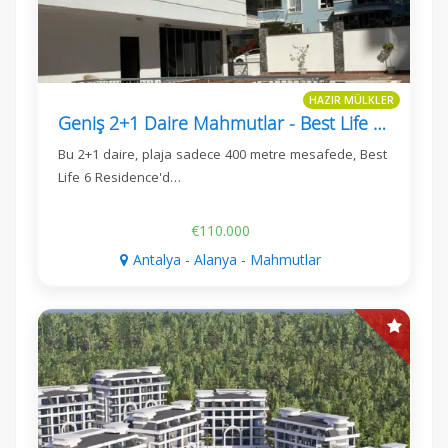
HAZIR MÜLKLER
Geniş 2+1 Daire Mahmutlar - Best Life 6 Residence
Bu 2+1 daire, plaja sadece 400 metre mesafede, Best
Life 6 Residence'd…
€110.000
Antalya - Alanya - Mahmutlar