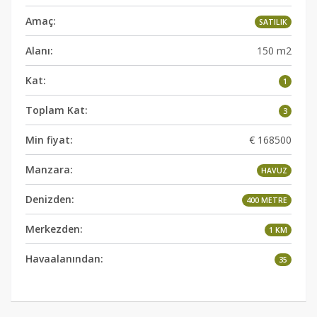
Amaç:
SATILIK
Alanı:
150 m2
Kat:
1
Toplam Kat:
3
Min fiyat:
€ 168500
Manzara:
HAVUZ
Denizden:
400 METRE
Merkezden:
1 KM
Havaalanından:
35