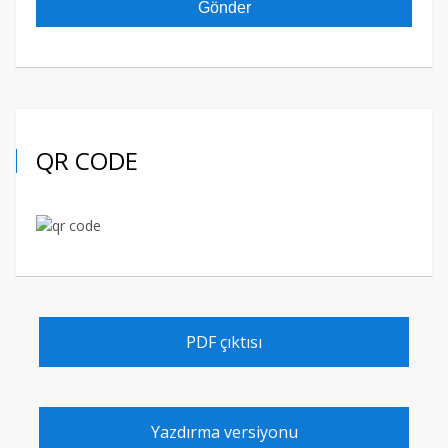
QR CODE
PDF çıktısı
Yazdırma versiyonu