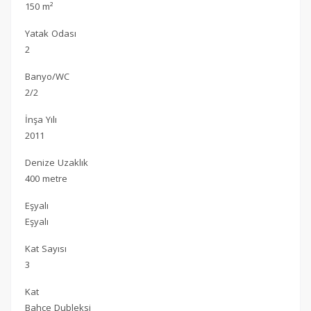
150 m²
Yatak Odası
2
Banyo/WC
2/2
İnşa Yılı
2011
Denize Uzaklık
400 metre
Eşyalı
Eşyalı
Kat Sayısı
3
Kat
Bahçe Dubleksi