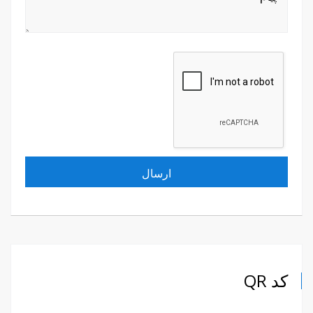
کد QR