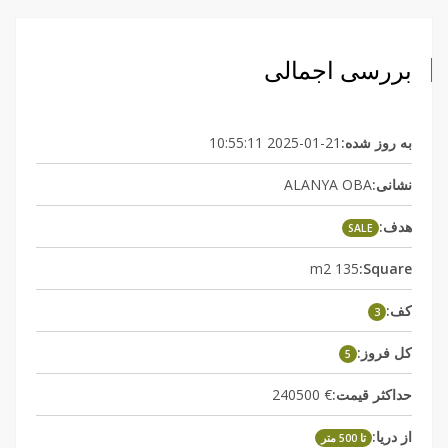
بررسی اجمالی
به روز شده:
2025-01-21 10:55:11
نشانی:
ALANYA OBA
هدف:
SALE
135 m2
Square:
کف:
3
کل فروز:
5
حداکثر قیمت:
€ 240500
از دریا:
تا 500 متر