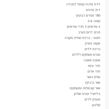
דירת אלניה קסטל למכירה
3+1 מרוהט
180 מטרים רבועים
קומה: 5-6
3 שירותים 3 חדרי שירותים
פנים: דרום מערב
חיצוני - בריכת שחייה מקורה
אקווה פארק
בריכת ילדים
מגרש משחקים לילדים
אמבט סאונה
חדר עיסוי
חדר אדים
אולם כושר
אזור ברביקיו
אזור קונסולות המשחקים
ביליארד וטניס שולחן
מועדון ילדים
קוֹלנוֹעַ