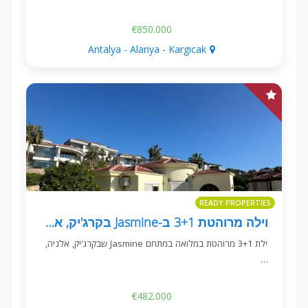
€850.000
Antalya - Alanya - Kargıcak
READY PROPERTIES
וילה מרוהטת 3+1 ב-Jasmine בקרג'יק, אלניה
וילת 3+1 מרוהטת במלואה במתחם Jasmine שבקרג'יק, אלניה,
…
€482.000