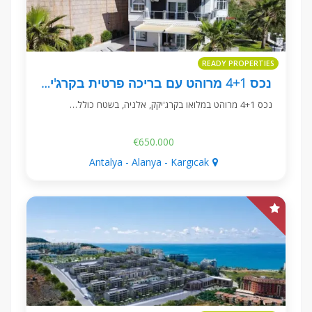
READY PROPERTIES
נכס 4+1 מרוהט עם בריכה פרטית בקרג'יקק, אלניה
נכס 4+1 מרוהט במלואו בקרג'יקק, אלניה, בשטח כולל…
€650.000
Antalya - Alanya - Kargıcak