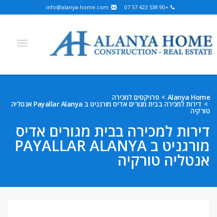
info@alanya-home.com
+90 538 423 57 07
Arabic
German
Russian
Turkish
English
Alanya Home
פרויקטים למכירה
דירות למכירה בבית מגורים אדיס מורגניט ב Payallar Alanya אנטליה
Hebrew
Kazakh
French
Bosnian
Persian
טורקיה
Ukrainian
דירות למכירה בבית מגורים אדיס
מורגניט ב PAYALLAR ALANYA
פרויקטים למכירה
אנטליה טורקיה
נכסים מוכנים למכירה
קרקע למכירה
נדל״ן באלניה