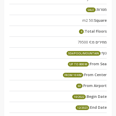
מטרות:
SALE
50 m2
Square:
Total Floors:
4
מחירים מ:
€ 79500
נוף:
SEA/POOL/MOUNTAIN
From Sea:
UP TO 800 M
From Center:
FROM 10 KM
From Airport:
60
Begin Date:
10/2022
End Date:
12/2023