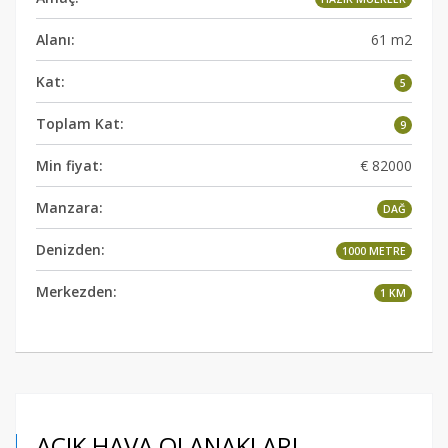
Alanı:
61 m2
Kat:
5
Toplam Kat:
9
Min fiyat:
€ 82000
Manzara:
DAĞ
Denizden:
1000 METRE
Merkezden:
1 KM
AÇIK HAVA OLANAKLARI