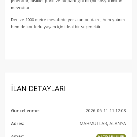
jeneratör, bisiklet parkı ve otopark gibi birçok sosyal imkan
mevcuttur.
Denize 1000 metre mesafede yer alan bu daire, hem yatırım
hem de konforlu yaşam için ideal bir seçenektir.
İLAN DETAYLARI
Güncellenme:
2026-06-11 11:12:08
Adres:
MAHMUTLAR, ALANYA
Amaç:
HAZIR MÜLKLER