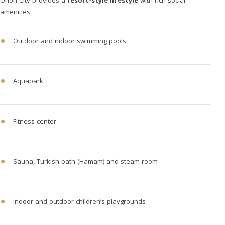
Orion City provides a
resort-style lifestyle
with rich social
amenities:
Outdoor and indoor swimming pools
Aquapark
Fitness center
Sauna, Turkish bath (Hamam) and steam room
Indoor and outdoor children’s playgrounds