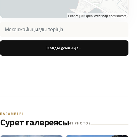
Leaflet
| ©
OpenStreetMap
contributors
Жолды ұсыныңыз
→
ПАРАМЕТРІ
Сурет галереясы
41 PHOTOS