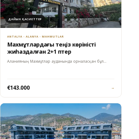
ДАЙЫН ҚАСИЕТТЕР
ANTALYA - ALANYA - MAHMUTLAR
Махмұтлардағы теңіз көріністі
жиһаздалған 2+1 пәтер
Аланияның Махмұтлар ауданында орналасқан бұл…
€143.000
→