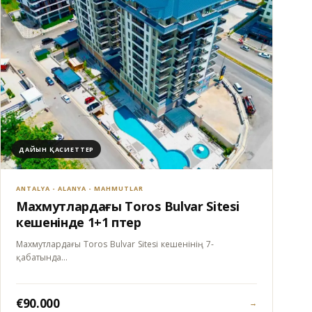
ДАЙЫН ҚАСИЕТТЕР
ANTALYA - ALANYA - MAHMUTLAR
Махмутлардағы Toros Bulvar Sitesi
кешенінде 1+1 пәтер
Махмутлардағы Toros Bulvar Sitesi кешенінің 7-
қабатында…
€90.000
→