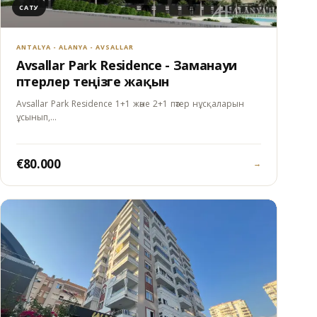
САТУ
ANTALYA - ALANYA - AVSALLAR
Avsallar Park Residence - Заманауи
пәтерлер теңізге жақын
Avsallar Park Residence 1+1 және 2+1 пәтер нұсқаларын
ұсынып,…
€80.000
→