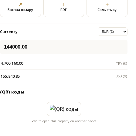
↗
↓
＋
Баспаға шығару
PDF
Салыстыру
Currency
4,700,160.00
TRY (₺)
155,840.85
USD ($)
(QR) коды
Scan to open this property on another device.