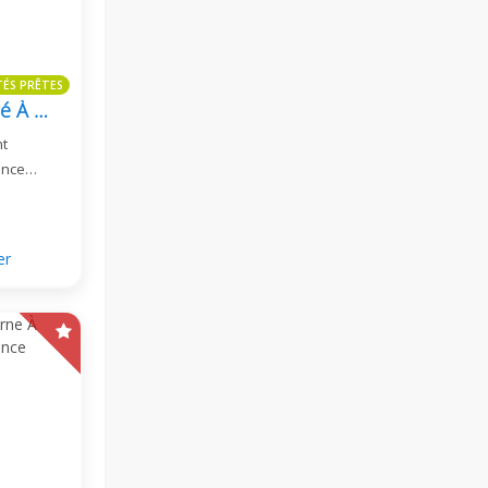
TÉS PRÊTES
Appartement 2+1 Meublé À Alanya | Konak Twin Towers 3
nt
ence
er