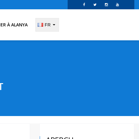
IER À ALANYA
FR
T