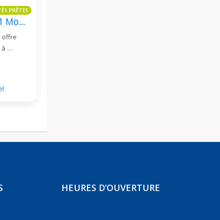
TÉS PRÊTES
Appartement Duplex 3+1 Moderne À Vendre À Kestel - Pia Royal Residence
 offre
 à …
el
S
HEURES D’OUVERTURE