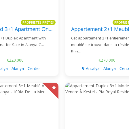
PROPRIÉTÉS PRÊTES
PROPRIÉ
Furnished 3+1 Apartment Only 150M From The Sea In Cleopatra
3+1 Duplex Apartment with
Cet appartement 2+1 entièreme
na for Sale in Alanya C…
meublé se trouve dans la résid
Kon…
€220.000
€270.000
alya - Alanya - Center
Antalya - Alanya - Cent