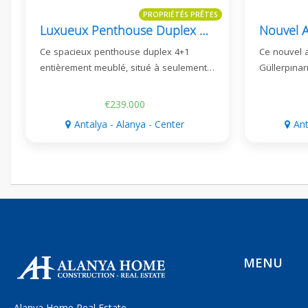
PROPRIÉTÉS PRÊTES
Luxueux Penthouse Duplex 4+1 Au Centre D'alanya
Ce spacieux penthouse duplex 4+1
Ce nouvel 
entièrement meublé, situé à seulement…
Güllerpınar
€239.000
Antalya - Alanya - Center
Ant
MENU
Alanya Home Real Estate