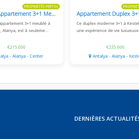
PROPRIÉTÉS PRÊTES
PROPRIÉ
Nouvel Appartement 3+1 Meublé À Güllerpınarı, Alanya - 100M De La Mer
appartement 3+1 meublé à
Ce duplex moderne 3+1 à Kestel
ı, Alanya, est à seuleme…
une expérience de vie luxueuse
€215.000
€235.000
alya - Alanya - Center
Antalya - Alanya - Kest
DERNIÈRES ACTUALITÉ