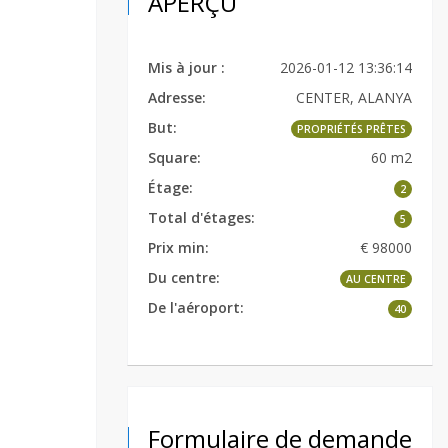
APERÇU
Mis à jour :
2026-01-12 13:36:14
Adresse:
CENTER, ALANYA
But:
PROPRIÉTÉS PRÊTES
Square:
60 m2
Étage:
2
Total d'étages:
5
Prix min:
€ 98000
Du centre:
AU CENTRE
De l'aéroport:
40
Formulaire de demande