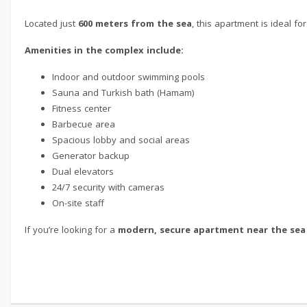
Located just
600 meters from the sea
, this apartment is ideal 
Amenities in the complex include:
Indoor and outdoor swimming pools
Sauna and Turkish bath (Hamam)
Fitness center
Barbecue area
Spacious lobby and social areas
Generator backup
Dual elevators
24/7 security with cameras
On-site staff
If you’re looking for a
modern, secure apartment near the sea 