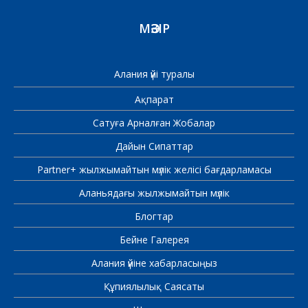
МӘЗІР
Алания үйі туралы
Ақпарат
Сатуға Арналған Жобалар
Дайын Сипаттар
Partner+ жылжымайтын мүлік желісі бағдарламасы
Аланьядағы жылжымайтын мүлік
Блогтар
Бейне Галерея
Алания үйіне хабарласыңыз
Құпиялылық Саясаты