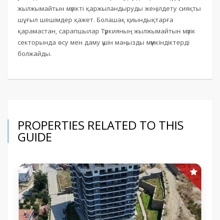
жылжымайтын мүлікті қаржыландыруды жеңілдету сияқты
шұғыл шешімдер қажет. Болашақ қиындықтарға
қарамастан, сарапшылар Түркияның жылжымайтын мүлік
секторында өсу мен даму үшін маңызды мүмкіндіктерді
болжайды.
PROPERTIES RELATED TO THIS
GUIDE