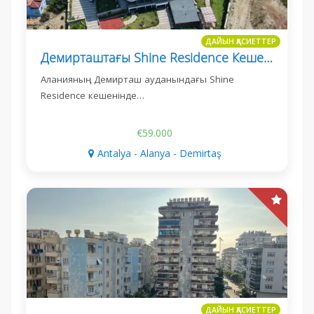
ДАЙЫН ҚАСИЕТТЕР
Демирташтағы Shine Residence Кешенінде 1+1 Пәтер
Аланияның Демирташ ауданындағы Shine
Residence кешенінде…
€59.000
Antalya - Alanya - Demirtaş
ДАЙЫН ҚАСИЕТТЕР