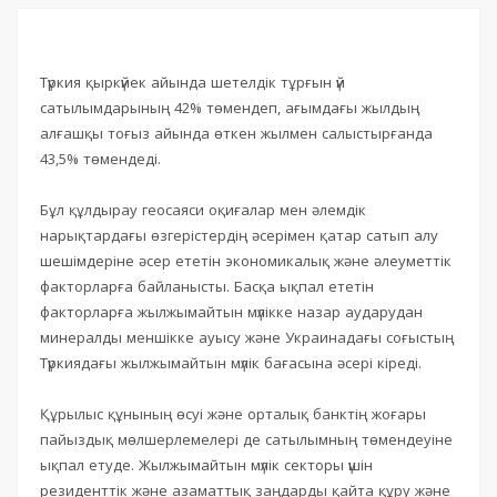
Түркия қыркүйек айында шетелдік тұрғын үй
сатылымдарының 42% төмендеп, ағымдағы жылдың
алғашқы тоғыз айында өткен жылмен салыстырғанда
43,5% төмендеді.
Бұл құлдырау геосаяси оқиғалар мен әлемдік
нарықтардағы өзгерістердің әсерімен қатар сатып алу
шешімдеріне әсер ететін экономикалық және әлеуметтік
факторларға байланысты. Басқа ықпал ететін
факторларға жылжымайтын мүлікке назар аударудан
минералды меншікке ауысу және Украинадағы соғыстың
Түркиядағы жылжымайтын мүлік бағасына әсері кіреді.
Құрылыс құнының өсуі және орталық банктің жоғары
пайыздық мөлшерлемелері де сатылымның төмендеуіне
ықпал етуде. Жылжымайтын мүлік секторы үшін
резиденттік және азаматтық заңдарды қайта құру және