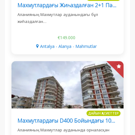
Махмутлардағы Жиһаздалған 2+1 Пәтер, Теңізге 500 М
Аланияның Махмутлар ауданындағы бұл
жиһаздалған…
€149.000
Antalya - Alanya - Mahmutlar
ДАЙЫН ҚАСИЕТТЕР
Махмутлардағы D400 Бойындағы 100 М² Коммерциялық Дүкен
Аланияның Махмутлар ауданында орналасқан