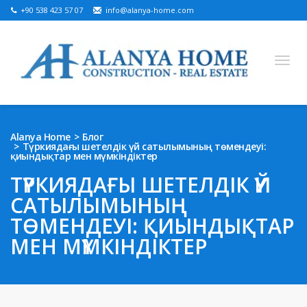
+90 538 423 57 07
info@alanya-home.com
English
Turkish
Russian
German
Arabic
Alanya Home
Блог
Түркиядағы шетелдік үй сатылымының төмендеуі:
Bosnian
French
Kazakh
Hebre
Persian
қиындықтар мен мүмкіндіктер
Ukrainian
ТҮРКИЯДАҒЫ ШЕТЕЛДІК ҮЙ
САТЫЛЫМЫНЫҢ
САТУҒА АРНАЛҒАН ЖОБАЛАР
ТӨМЕНДЕУІ: ҚИЫНДЫҚТАР
ДАЙЫН СИПАТТАР
МЕН МҮМКІНДІКТЕР
ЖЕР ТЕЛІМІ САТЫЛАДЫ
АЛАНЬЯДАҒЫ ЖЫЛЖЫМАЙТЫН МҮЛІК