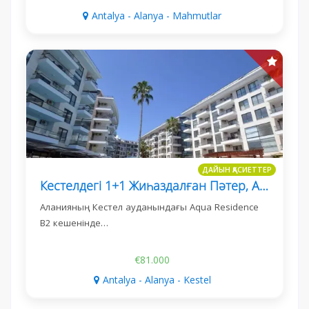
Antalya - Alanya - Mahmutlar
ДАЙЫН ҚАСИЕТТЕР
Кестелдегі 1+1 Жиһаздалған Пәтер, Aqua Residence B2
Аланияның Кестел ауданындағы Aqua Residence
B2 кешенінде…
€81.000
Antalya - Alanya - Kestel