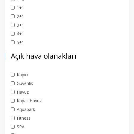
1+1
2+1
3+1
4+1
5+1
Açık hava olanakları
Kapıcı
Güvenlik
Havuz
Kapalı Havuz
Aquapark
Fitness
SPA