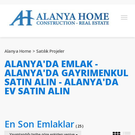
English
Turkish
Russian
German
Arabic
Alanya Home
Satılık Projeler
Bosnian
French
Kazakh
Hebre
Persian
ALANYA'DA EMLAK -
Ukrainian
ALANYA'DA GAYRIMENKUL
SATIN ALIN - ALANYA'DA
SATILIK PROJELER
EV SATIN ALIN
HAZIR SATILIK MÜLKLER
SATILIK ARSA
ALANYA’DA EMLAK
En Son Emlaklar
( 25 )
Yayımlandığı tarihe göre eskiden yeniye