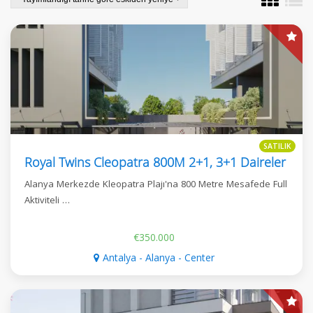
SATILIK
Royal Twins Cleopatra 800M 2+1, 3+1 Daireler
Alanya Merkezde Kleopatra Plajı'na 800 Metre Mesafede Full
Aktiviteli …
€350.000
Antalya - Alanya - Center