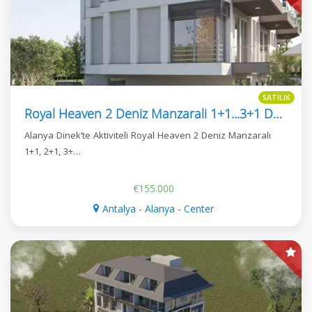
SATILIK
Royal Heaven 2 Deniz Manzarali 1+1...3+1 Daireler
Alanya Dinek’te Aktiviteli Royal Heaven 2 Deniz Manzaralı
1+1, 2+1, 3+…
€155.000
Antalya - Alanya - Center