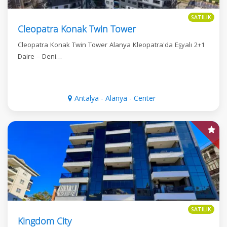
SATILIK
Cleopatra Konak Twin Tower
Cleopatra Konak Twin Tower Alanya Kleopatra'da Eşyalı 2+1
Daire – Deni…
Antalya - Alanya - Center
SATILIK
Kingdom City