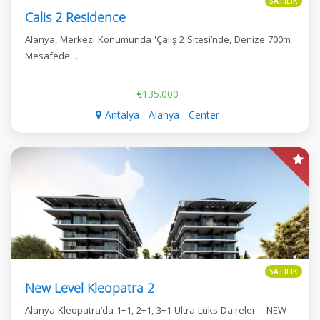
SATILIK
Calis 2 Residence
Alanya, Merkezi Konumunda 'Çalış 2 Sitesi’nde, Denize 700m
Mesafede…
€135.000
Antalya - Alanya - Center
SATILIK
New Level Kleopatra 2
Alanya Kleopatra’da 1+1, 2+1, 3+1 Ultra Lüks Daireler – NEW