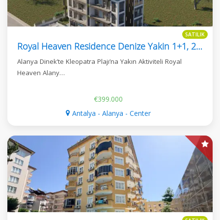
SATILIK
Royal Heaven Residence Denize Yakin 1+1, 2+1 Dai̇reler
Alanya Dinek’te Kleopatra Plajı’na Yakın Aktiviteli Royal
Heaven Alany…
€399.000
Antalya - Alanya - Center