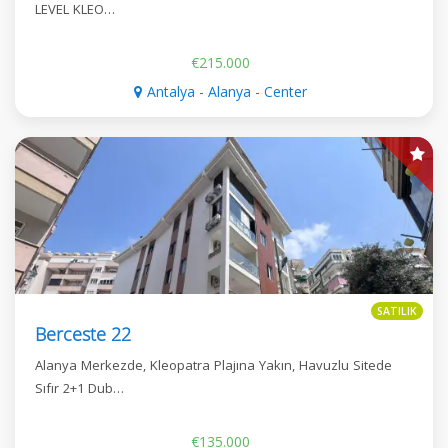
LEVEL KLEO…
€215.000
Antalya - Alanya - Center
SATILIK
Berceste 22
Alanya Merkezde, Kleopatra Plajına Yakın, Havuzlu Sitede
Sıfır 2+1 Dub…
€135.000