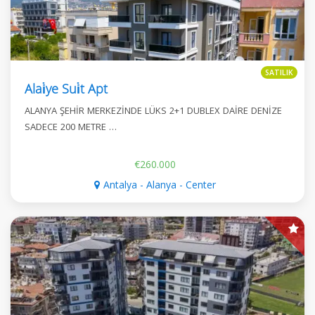
SATILIK
Alai̇ye Sui̇t Apt
ALANYA ŞEHİR MERKEZİNDE LÜKS 2+1 DUBLEX DAİRE DENİZE
SADECE 200 METRE …
€260.000
Antalya - Alanya - Center