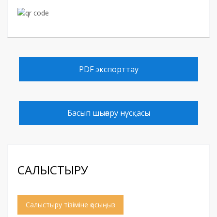
PDF экспорттау
Басып шығару нұсқасы
САЛЫСТЫРУ
Салыстыру тізіміне қосыңыз