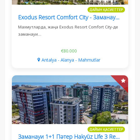
ДАЙЫН ҚАСИЕТТЕР
Exodus Resort Comfort City - Заманауи 2+1 Пәтер Махмутларда
Махмутларда, жаңа Exodus Resort Comfort City-де
заманауи…
€80.000
Antalya - Alanya - Mahmutlar
ДАЙЫН ҚАСИЕТТЕР
Заманауи 1+1 Пәтер Hakyüz Life 3 Residence, Махмутлар