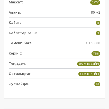
Мақсат:
САТУ
Аланы:
80 м2
Қабат:
8
Қабаттар саны:
9
Төменгі баға:
€ 150000
Көрініс:
ТЕҢІЗ
Теңізден:
800 М-ГЕ ДЕЙІН
Орталықтан:
1 КМ-ГЕ ДЕЙІН
Әуежайдан:
20