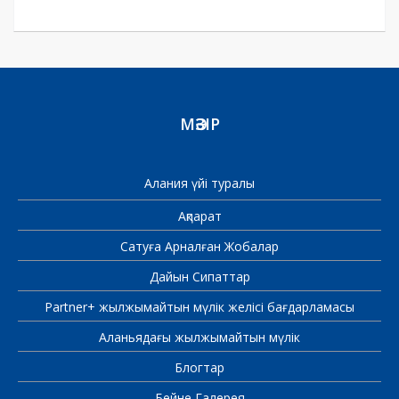
МӘЗІР
Алания үйі туралы
Ақпарат
Сатуға Арналған Жобалар
Дайын Сипаттар
Partner+ жылжымайтын мүлік желісі бағдарламасы
Аланьядағы жылжымайтын мүлік
Блогтар
Бейне Галерея