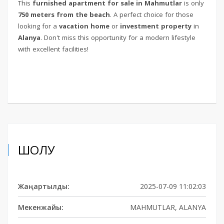
This
furnished apartment for sale in Mahmutlar
is only
750 meters from the beach
. A perfect choice for those
looking for a
vacation home
or
investment property
in
Alanya
. Don't miss this opportunity for a modern lifestyle
with excellent facilities!
ШОЛУ
Жаңартылды:
2025-07-09 11:02:03
Мекенжайы:
MAHMUTLAR, ALANYA