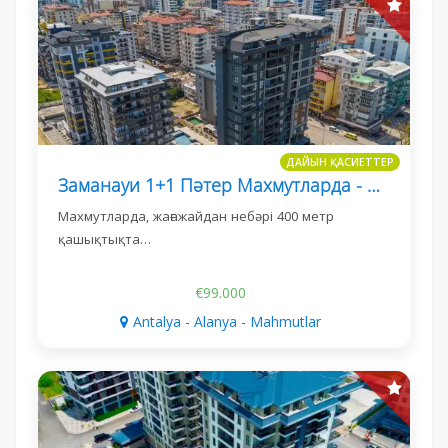
ДАЙЫН ҚАСИЕТТЕР
Заманауи 1+1 Пәтер Махмутларда - Экология К Corner Резиденс
Махмутларда, жағажайдан небәрі 400 метр
қашықтықта…
€99.000
Antalya - Alanya - Mahmutlar