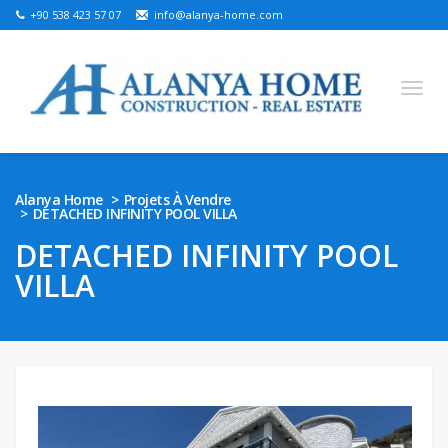
+90 538 423 57 07
info@alanya-home.com
English
Turkish
Russian
German
Arabic
Alanya Home
Projets À Vendre
DETACHED INFINITY POOL VILLA
Bosnian
French
Kazakh
Hebre
Persian
DETACHED INFINITY POOL
Ukrainian
VILLA
PROJETS À VENDRE
PROPRIÉTÉS PRÊTES À VENDRE
TERRAIN À VENDRE
IMMOBILIER À ALANYA