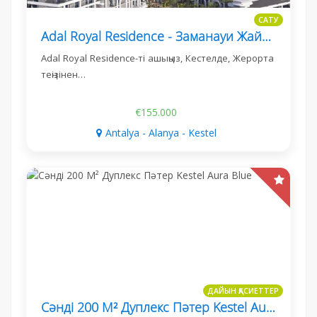
САТУ
Adal Royal Residence - Заманауи Жайлылық Кестелде, Алания
Adal Royal Residence-ті ашыңыз, Кестелде, Жерорта
теңізінен…
€155.000
Antalya - Alanya - Kestel
ДАЙЫН ҚАСИЕТТЕР
Сәнді 200 М² Дуплекс Пәтер Kestel Aura Blue