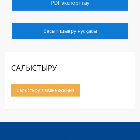
PDF экспорттау
Басып шығару нұсқасы
САЛЫСТЫРУ
Салыстыру тізіміне қосыңыз