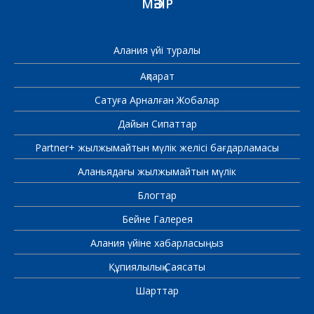
МӘЗІР
Алания үйі туралы
Ақпарат
Сатуға Арналған Жобалар
Дайын Сипаттар
Partner+ жылжымайтын мүлік желісі бағдарламасы
Аланьядағы жылжымайтын мүлік
Блогтар
Бейне Галерея
Алания үйіне хабарласыңыз
Құпиялылық Саясаты
Шарттар