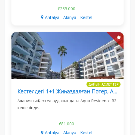
€235.000
Antalya - Alanya - Kestel
ДАЙЫН ҚАСИЕТТЕР
Кестелдегі 1+1 Жиһаздалған Пәтер, Aqua Residence B2
Аланияның Кестел ауданындағы Aqua Residence B2
кешенінде…
€81.000
Antalya - Alanya - Kestel