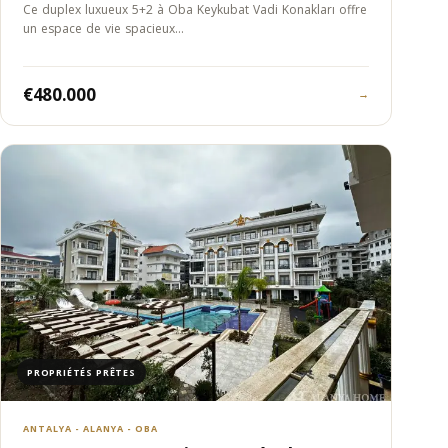
Ce duplex luxueux 5+2 à Oba Keykubat Vadi Konakları offre
un espace de vie spacieux…
€480.000
→
PROPRIÉTÉS PRÊTES
ANTALYA - ALANYA - OBA