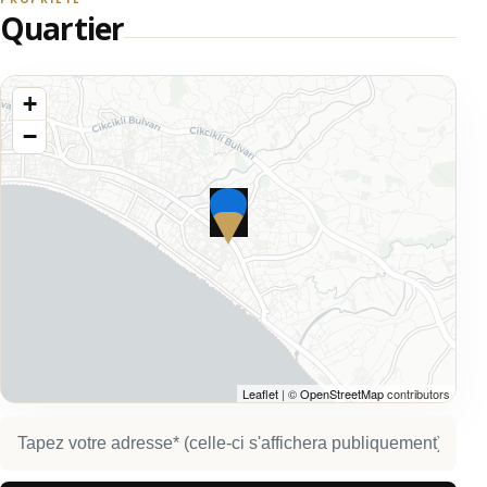
Quartier
+
−
Leaflet
| ©
OpenStreetMap
contributors