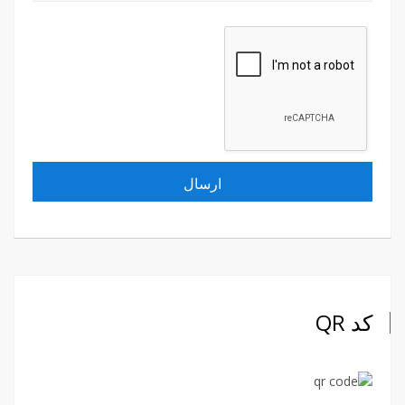
کد QR