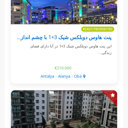
READY PROPERTIES
پنت هاوس دوبلکس شیک 3+1 با چشم انداز دریا در آبا
این پنت هاوس دوبلکس شیک 3+1 در آبا دارای فضای
زندگی…
€210.000
Antalya - Alanya - Oba