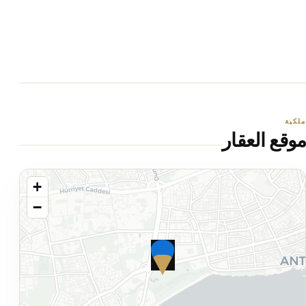
ملكية
موقع العقار
+
−