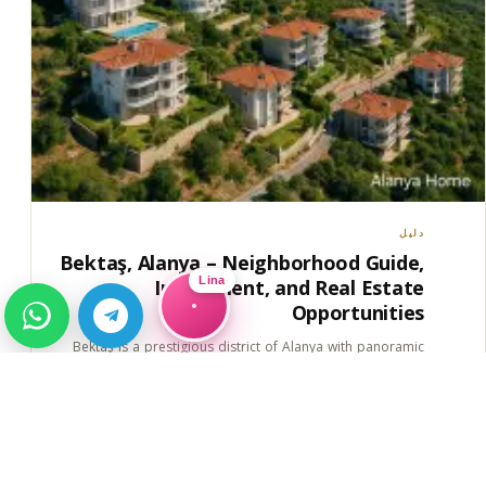
دليل
Bektaş, Alanya – Neighborhood Guide,
Lina
Investment, and Real Estate
Opportunities
Bektaş is a prestigious district of Alanya with panoramic
views and luxury villas. Buying real estate in Alanya here
→
offers strong rental income and long-term growth
potential.