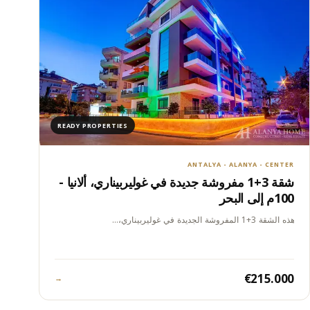
READY PROPERTIES
ANTALYA - ALANYA - CENTER
شقة 3+1 مفروشة جديدة في غوليربيناري، ألانيا -
100م إلى البحر
هذه الشقة 3+1 المفروشة الجديدة في غوليربيناري،…
€215.000
→