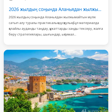
2026 жылдың соңында Аланьядан жылжымайтын мүлік сатып алу: инвесторларға арналған нұсқаулық
2026 жылдың соңында Аланьядан жылжымайтын мүлік
сатып алу туралы практикалық нұсқаулық. Бұл материалда
қолайлы ауданды таңдау, құжаттарды заңды тексеру, жалға
беру стратегиялары, шығындар, ықтимал...