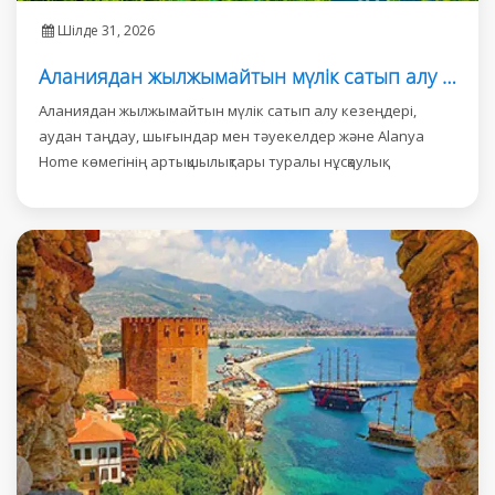
Шілде 31, 2026
Аланиядан жылжымайтын мүлік сатып алу нұсқаулығы
Аланиядан жылжымайтын мүлік сатып алу кезеңдері,
аудан таңдау, шығындар мен тәуекелдер және Alanya
Home көмегінің артықшылықтары туралы нұсқаулық.