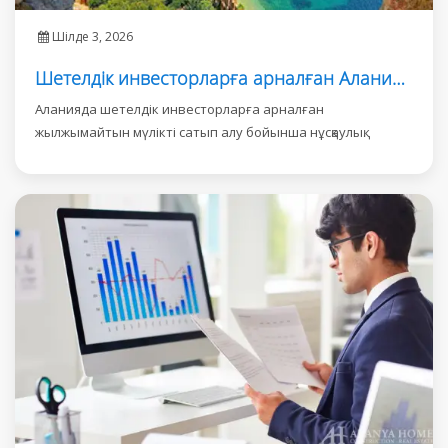
Шілде 3, 2026
Шетелдік инвесторларға арналған Аланияда жылжымайтын мүлікті сатып алу
Аланияда шетелдік инвесторларға арналған
жылжымайтын мүлікті сатып алу бойынша нұсқаулық.