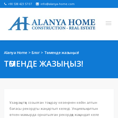
+90 538 423 57 07
info@alanya-home.com
English
Turkish
Russian
German
Arabic
Alanya Home
Блог
Төменде жазыңыз!
Bosnian
French
Kazakh
Hebre
Persian
ТӨМЕНДЕ ЖАЗЫҢЫЗ!
Ukrainian
САТУҒА АРНАЛҒАН ЖОБАЛАР
ДАЙЫН СИПАТТАР
ЖЕР ТЕЛІМІ САТЫЛАДЫ
Ұзақ уақытқа созылған тоқырау кезеңінен кейін алтын
бағасы рекордты жаңартып келеді. Унциялық алтын
АЛАНЬЯДАҒЫ ЖЫЛЖЫМАЙТЫН МҮЛІК
өткен мамырда орнатылған рекордқа жақындап келе