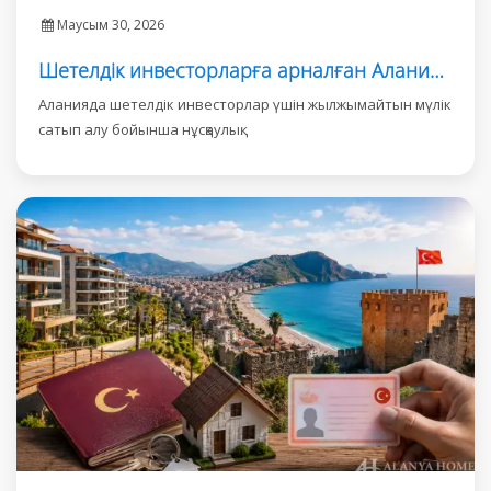
Маусым 30, 2026
Шетелдік инвесторларға арналған Аланияда жылжымайтын мүлік сатып алу
Аланияда шетелдік инвесторлар үшін жылжымайтын мүлік
сатып алу бойынша нұсқаулық.