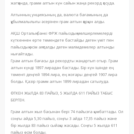
жатқанда, грамм алтын күн сайын жаңа рекорд қосуда.
Алтынның унциясының да, валюта бағамының да
құбылмалылығы әсерінен грам алтын қарқын алды.
АҚШ Орталық банкі ФРЖ пайыздық мөлшерлемелерді
күткеннен ерте төмендете бастайды деген үміт пен
пайыздық өсім аяқталды деген мәлімдемелер алтынды
нығайтады.
Грам алтын бағасы да рекордты жаңартып отыр. Грам
алтын күнді 1897 лирадан бастады. Бір күн ішінде ең
төменгі деңгей 1894 лира, ең жоғары деңгей 1907 лира
болды. Қазір грамм алтын 1899 лирадан сатылуда.
ӨТКЕН ЖЫЛДА 83 ПАЙЫЗ, 5 ЖЫЛДА 611 ПАЙЫЗ ТАБЫС
БЕРГЕН.
Грам алтын жыл басынан бері 74 пайызға қымбаттады. Ол
соңғы айда 5,30 пайыз, соңғы 3 айда 17,35 пайыз және
бір жылда 83 пайыз сыйақы жасады. Соңғы 5 жылда 611
пайыз өсім болды.