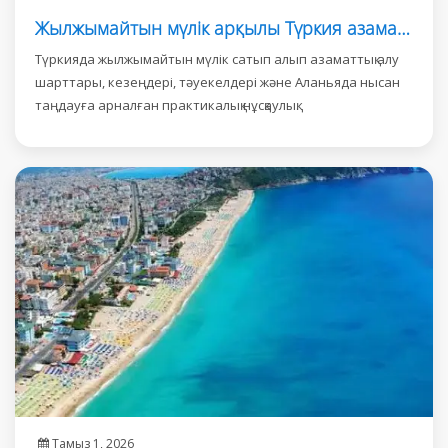
Жылжымайтын мүлік арқылы Түркия азаматтығын алу
Түркияда жылжымайтын мүлік сатып алып азаматтық алу
шарттары, кезеңдері, тәуекелдері және Аланьяда нысан
таңдауға арналған практикалық нұсқаулық.
Тамыз 1, 2026