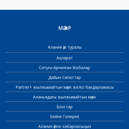
МӘЗІР
Алания үйі туралы
Ақпарат
Сатуға Арналған Жобалар
Дайын Сипаттар
Partner+ жылжымайтын мүлік желісі бағдарламасы
Аланьядағы жылжымайтын мүлік
Блогтар
Бейне Галерея
Алания үйіне хабарласыңыз