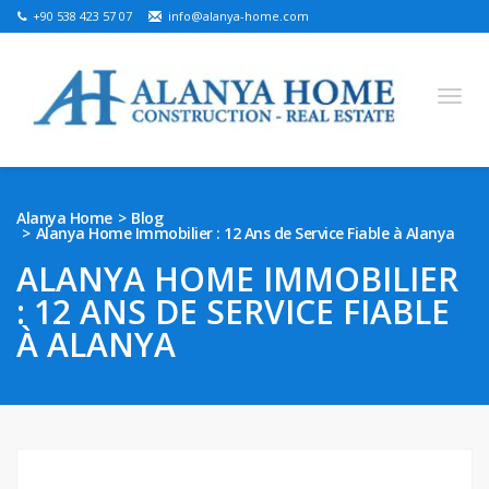
+90 538 423 57 07
info@alanya-home.com
English
Turkish
Russian
German
Arabic
Alanya Home
Blog
Alanya Home Immobilier : 12 Ans de Service Fiable à Alanya
Bosnian
French
Kazakh
Hebre
Persian
ALANYA HOME IMMOBILIER
Ukrainian
: 12 ANS DE SERVICE FIABLE
PROJETS À VENDRE
À ALANYA
PROPRIÉTÉS PRÊTES À VENDRE
TERRAIN À VENDRE
IMMOBILIER À ALANYA